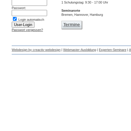
1 Schulungstag: 9:30 - 17:00 Uhr
Passwort:
Seminarorte
Bremen, Hannover, Hamburg
Login automatisch
Passwort vergessen?
Webdesign by creactiv-webdesign
|
Webmaster-Ausbildung
|
Experten-Seminare
|
A