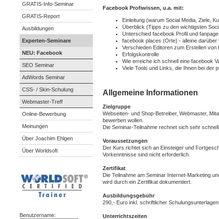
GRATIS-Info-Seminar
Facebook Profiwissen, u.a. mit:
GRATIS-Report
Einleitung (warum Social Media, Ziele, 
Überblick (Tipps zu den wichtigsten Soci
Ausbildungen
Unterschied facebook Profil und fanpage
facebook places (Orte) - alleine darüber
Experten-Seminare
Verschieden Editoren zum Erstellen von
NEU: Facebook
Erfolgskontrolle
Wie erreiche ich schnell eine facebook 
SEO Seminar
Viele Tools und Links, die Ihnen bei der p
AdWords Seminar
CSS- / Skin-Schulung
Allgemeine Informationen
Webmaster-Treff
Zielgruppe
Webseiten- und Shop-Betreiber, Webmaster, Mitarb
Online-Bewerbung
bewerben wollen.
Meinungen
Die Seminar-Teilnahme rechnet sich sehr schnel
Über Joachim Ehlgen
Voraussetzungen
Der Kurs richtet sich an Einsteiger und Fortgesch
Über Worldsoft
Vorkenntnisse sind nicht erforderlich.
Zertifikat
Die Teilnahme am Seminar Internet-Marketing u
wird durch ein Zertifikat dokumentiert.
Ausbildungsgebühr
290,- Euro inkl. schriftlicher Schulungsunterlagen
Benutzername:
Unterrichtszeiten