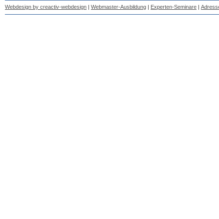
Webdesign by creactiv-webdesign
|
Webmaster-Ausbildung
|
Experten-Seminare
|
Adress